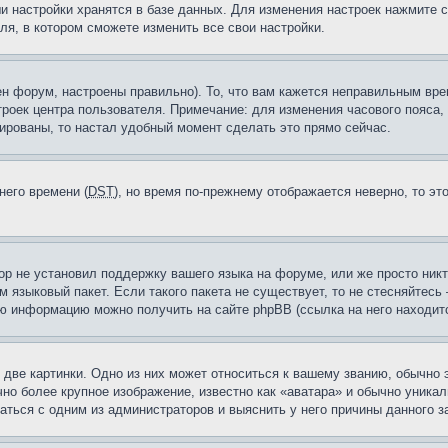
и настройки хранятся в базе данных. Для изменения настроек нажмите 
ля, в котором сможете изменить все свои настройки.
н форум, настроены правильно). То, что вам кажется неправильным вр
троек центра пользователя. Примечание: для изменения часового пояса,
ированы, то настал удобный момент сделать это прямо сейчас.
него времени (
DST
), но время по-прежнему отображается неверно, то эт
ор не установил поддержку вашего языка на форуме, или же просто ник
м языковый пакет. Если такого пакета не существует, то не стесняйтесь
ю информацию можно получить на сайте phpBB (ссылка на него находитс
две картинки. Одно из них может относиться к вашему званию, обычно э
но более крупное изображение, известно как «аватара» и обычно уника
аться с одним из администраторов и выяснить у него причины данного з