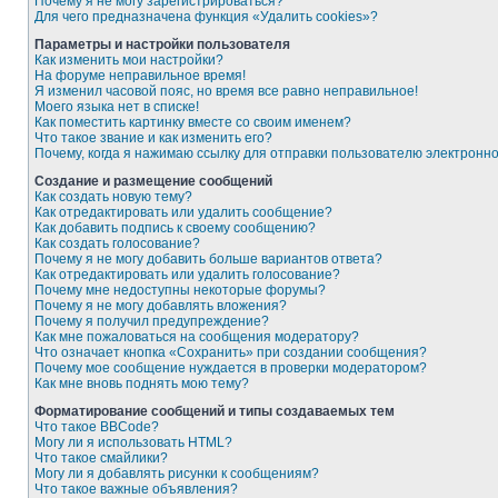
Почему я не могу зарегистрироваться?
Для чего предназначена функция «Удалить cookies»?
Параметры и настройки пользователя
Как изменить мои настройки?
На форуме неправильное время!
Я изменил часовой пояс, но время все равно неправильное!
Моего языка нет в списке!
Как поместить картинку вместе со своим именем?
Что такое звание и как изменить его?
Почему, когда я нажимаю ссылку для отправки пользователю электронн
Создание и размещение сообщений
Как создать новую тему?
Как отредактировать или удалить сообщение?
Как добавить подпись к своему сообщению?
Как создать голосование?
Почему я не могу добавить больше вариантов ответа?
Как отредактировать или удалить голосование?
Почему мне недоступны некоторые форумы?
Почему я не могу добавлять вложения?
Почему я получил предупреждение?
Как мне пожаловаться на сообщения модератору?
Что означает кнопка «Сохранить» при создании сообщения?
Почему мое сообщение нуждается в проверки модератором?
Как мне вновь поднять мою тему?
Форматирование сообщений и типы создаваемых тем
Что такое BBCode?
Могу ли я использовать HTML?
Что такое смайлики?
Могу ли я добавлять рисунки к сообщениям?
Что такое важные объявления?