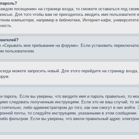
 пароль?
каждом посещении» на странице входа, то сможете оставаться под свои
записью. Для того чтобы вам не приходилось вводить имя пользователя
упном компьютере, например в библиотеке, Интернет-кафе, университете
жность.
ователей?
ю «Скрывать мое пребывание на форуме». Если установить переключате
ым пользователем.
всегда можете запросить новый. Для этого перейдите на страницу входа
орум.
 и пароль. Если вы уверены, что вводите имя и пароль правильно, то м
одимо следовать полученным инструкциям. Если это не ваш случай, то зн
тоятельно, либо администратором до того, как они смогут в них войти.
ронной почты, то следуйте инструкциям, указанными в этом сообщении.
либо фильтром. Если вы уверены, что ввели правильный адрес электронн