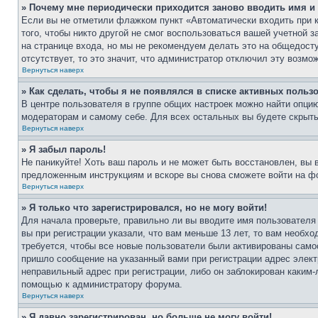
» Почему мне периодически приходится заново вводить имя и
Если вы не отметили флажком пункт «Автоматически входить при 
того, чтобы никто другой не смог воспользоваться вашей учетной 
на странице входа, но мы не рекомендуем делать это на общедост
отсутствует, то это значит, что администратор отключил эту возмо
Вернуться наверх
» Как сделать, чтобы я не появлялся в списке активных польз
В центре пользователя в группе общих настроек можно найти опци
модераторам и самому себе. Для всех остальных вы будете скрыт
Вернуться наверх
» Я забыл пароль!
Не паникуйте! Хоть ваш пароль и не может быть восстановлен, вы 
предложенным инструкциям и вскоре вы снова сможете войти на ф
Вернуться наверх
» Я только что зарегистрировался, но не могу войти!
Для начала проверьте, правильно ли вы вводите имя пользователя
вы при регистрации указали, что вам меньше 13 лет, то вам необх
требуется, чтобы все новые пользователи были активированы самос
пришло сообщение на указанный вами при регистрации адрес элект
неправильный адрес при регистрации, либо он заблокирован каким-
помощью к администратору форума.
Вернуться наверх
» Я давно зарегистрирован, но больше не могу войти!