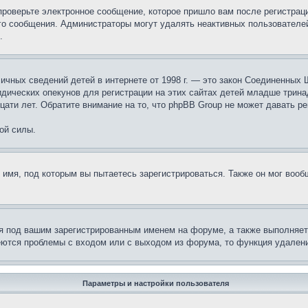
проверьте электронное сообщение, которое пришло вам после регистрац
ого сообщения. Администраторы могут удалять неактивных пользователе
.
те личных сведений детей в интернете от 1998 г. — это закон Соединенн
дических опекунов для регистрации на этих сайтах детей младше тринад
ати лет. Обратите внимание на то, что phpBB Group не может давать р
ой силы.
 имя, под которым вы пытаетесь зарегистрироваться. Также он мог воо
я под вашим зарегистрированным именем на форуме, а также выполняет 
еются проблемы с входом или с выходом из форума, то функция удалени
Параметры и настройки пользователя