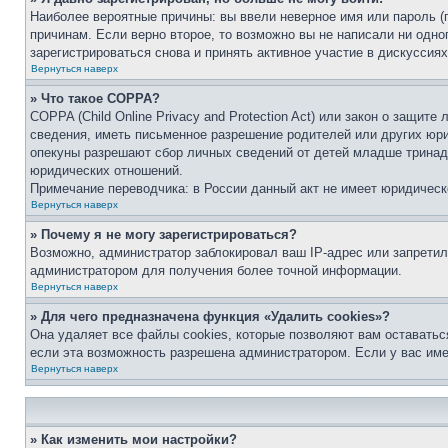
Наиболее вероятные причины: вы ввели неверное имя или пароль (
причинам. Если верно второе, то возможно вы не написали ни одн
зарегистрироваться снова и принять активное участие в дискуссиях
Вернуться наверх
» Что такое COPPA?
COPPA (Child Online Privacy and Protection Act) или закон о защи
сведения, иметь письменное разрешение родителей или других юри
опекуны разрешают сбор личных сведений от детей младше тринадц
юридических отношений.
Примечание переводчика: в России данный акт не имеет юридическ
Вернуться наверх
» Почему я не могу зарегистрироваться?
Возможно, администратор заблокировал ваш IP-адрес или запретил
администратором для получения более точной информации.
Вернуться наверх
» Для чего предназначена функция «Удалить cookies»?
Она удаляет все файлы cookies, которые позволяют вам оставатьс
если эта возможность разрешена администратором. Если у вас им
Вернуться наверх
» Как изменить мои настройки?