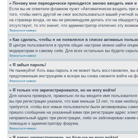
» Почему мне периодически приходится заново вводить имя и
Если вы не отметили флажком пункт «Автоматически входить при 
того, чтобы никто другой не смог воспользоваться вашей учетной 
на странице входа, но мы не рекомендуем делать это на общедост
отсутствует, то это значит, что администратор отключил эту возмо
Вернуться наверх
» Как сделать, чтобы я не появлялся в списке активных польз
В центре пользователя в группе общих настроек можно найти опци
модераторам и самому себе. Для всех остальных вы будете скрыт
Вернуться наверх
» Я забыл пароль!
Не паникуйте! Хоть ваш пароль и не может быть восстановлен, вы 
предложенным инструкциям и вскоре вы снова сможете войти на ф
Вернуться наверх
» Я только что зарегистрировался, но не могу войти!
Для начала проверьте, правильно ли вы вводите имя пользователя
вы при регистрации указали, что вам меньше 13 лет, то вам необх
требуется, чтобы все новые пользователи были активированы самос
пришло сообщение на указанный вами при регистрации адрес элект
неправильный адрес при регистрации, либо он заблокирован каким-
помощью к администратору форума.
Вернуться наверх
» Я давно зарегистрирован, но больше не могу войти!