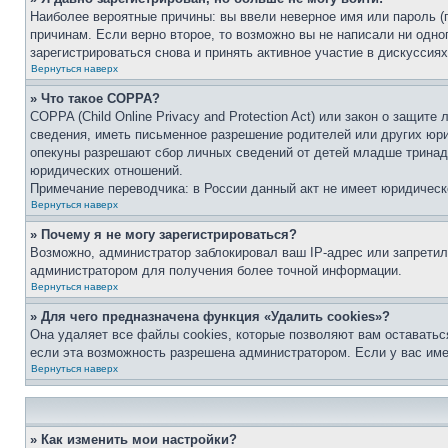
Наиболее вероятные причины: вы ввели неверное имя или пароль (
причинам. Если верно второе, то возможно вы не написали ни одн
зарегистрироваться снова и принять активное участие в дискуссиях
Вернуться наверх
» Что такое COPPA?
COPPA (Child Online Privacy and Protection Act) или закон о защи
сведения, иметь письменное разрешение родителей или других юри
опекуны разрешают сбор личных сведений от детей младше тринадц
юридических отношений.
Примечание переводчика: в России данный акт не имеет юридическ
Вернуться наверх
» Почему я не могу зарегистрироваться?
Возможно, администратор заблокировал ваш IP-адрес или запретил
администратором для получения более точной информации.
Вернуться наверх
» Для чего предназначена функция «Удалить cookies»?
Она удаляет все файлы cookies, которые позволяют вам оставатьс
если эта возможность разрешена администратором. Если у вас им
Вернуться наверх
» Как изменить мои настройки?