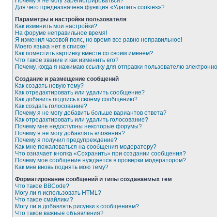
Почему я не могу зарегистрироваться?
Для чего предназначена функция «Удалить cookies»?
Параметры и настройки пользователя
Как изменить мои настройки?
На форуме неправильное время!
Я изменил часовой пояс, но время все равно неправильное!
Моего языка нет в списке!
Как поместить картинку вместе со своим именем?
Что такое звание и как изменить его?
Почему, когда я нажимаю ссылку для отправки пользователю электронн
Создание и размещение сообщений
Как создать новую тему?
Как отредактировать или удалить сообщение?
Как добавить подпись к своему сообщению?
Как создать голосование?
Почему я не могу добавить больше вариантов ответа?
Как отредактировать или удалить голосование?
Почему мне недоступны некоторые форумы?
Почему я не могу добавлять вложения?
Почему я получил предупреждение?
Как мне пожаловаться на сообщения модератору?
Что означает кнопка «Сохранить» при создании сообщения?
Почему мое сообщение нуждается в проверки модератором?
Как мне вновь поднять мою тему?
Форматирование сообщений и типы создаваемых тем
Что такое BBCode?
Могу ли я использовать HTML?
Что такое смайлики?
Могу ли я добавлять рисунки к сообщениям?
Что такое важные объявления?