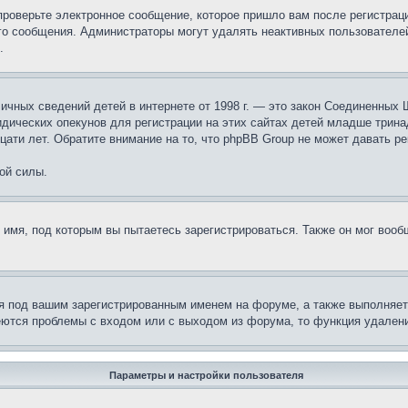
проверьте электронное сообщение, которое пришло вам после регистрац
ого сообщения. Администраторы могут удалять неактивных пользователе
.
те личных сведений детей в интернете от 1998 г. — это закон Соединенн
дических опекунов для регистрации на этих сайтах детей младше тринад
ати лет. Обратите внимание на то, что phpBB Group не может давать р
ой силы.
 имя, под которым вы пытаетесь зарегистрироваться. Также он мог воо
я под вашим зарегистрированным именем на форуме, а также выполняет 
еются проблемы с входом или с выходом из форума, то функция удалени
Параметры и настройки пользователя