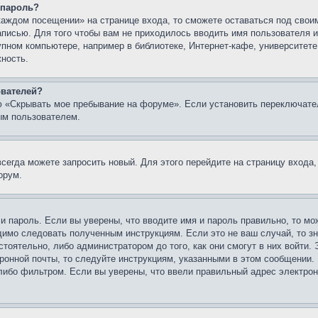
 пароль?
каждом посещении» на странице входа, то сможете оставаться под свои
записью. Для того чтобы вам не приходилось вводить имя пользователя
упном компьютере, например в библиотеке, Интернет-кафе, университете
жность.
ователей?
ю «Скрывать мое пребывание на форуме». Если установить переключате
ым пользователем.
всегда можете запросить новый. Для этого перейдите на страницу входа
орум.
 и пароль. Если вы уверены, что вводите имя и пароль правильно, то м
одимо следовать полученным инструкциям. Если это не ваш случай, то зн
тоятельно, либо администратором до того, как они смогут в них войти.
ронной почты, то следуйте инструкциям, указанными в этом сообщении.
либо фильтром. Если вы уверены, что ввели правильный адрес электронн