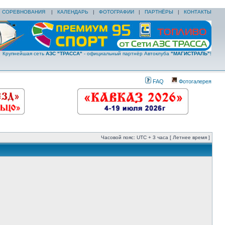
|
СОРЕВНОВАНИЯ
|
КАЛЕНДАРЬ
|
ФОТОГРАФИИ
|
ПАРТНЁРЫ
|
КОНТАКТЫ
Крупнейшая сеть
АЗС "ТРАССА"
- официальный партнёр Автоклуба
"МАГИСТРАЛЬ"
!
FAQ
Фотогалерея
Часовой пояс: UTC + 3 часа [ Летнее время ]