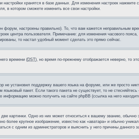
и настройки хранятся в базе данных. Для изменения настроек нажмите 
ля, в котором сможете изменить все свои настройки.
н форум, настроены правильно). То, что вам кажется неправильным вр
троек центра пользователя. Примечание: для изменения часового пояса,
ированы, то настал удобный момент сделать это прямо сейчас.
него времени (
DST
), но время по-прежнему отображается неверно, то эт
ор не установил поддержку вашего языка на форуме, или же просто ник
м языковый пакет. Если такого пакета не существует, то не стесняйтесь
ю информацию можно получить на сайте phpBB (ссылка на него находитс
две картинки. Одно из них может относиться к вашему званию, обычно э
но более крупное изображение, известно как «аватара» и обычно уника
аться с одним из администраторов и выяснить у него причины данного з