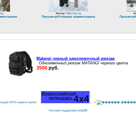
 кц
Автор:
Мастер кц
А
мментариев
Просмотр/Отправка комментариев
Просмотр/
<
Русская поддержка phpBB