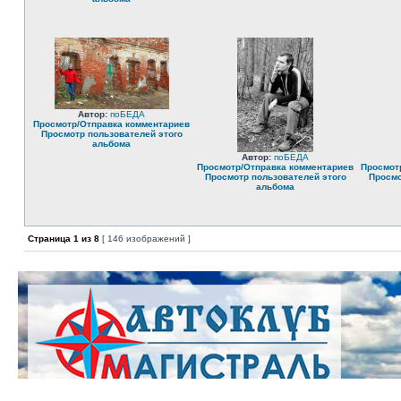
Автор:
поБЕДА
Просмотр/Отправка комментариев
Просмотр пользователей этого
альбома
Автор:
поБЕДА
Просмотр/Отправка комментариев
Просмот
Просмотр пользователей этого
Просмо
альбома
Страница
1
из
8
[ 146 изображений ]