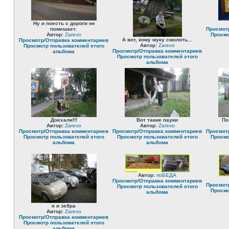
Ну и поесть с дороги не
помешает.
Просмот
Автор:
Zarevo
Просмо
А вот, кому муку смолоть...
Просмотр/Отправка комментариев
Автор:
Zarevo
Просмотр пользователей этого
Просмотр/Отправка комментариев
альбома
Просмотр пользователей этого
альбома
Доехали!!!
Вот такие пауки
По
Автор:
Zarevo
Автор:
Zarevo
Просмотр/Отправка комментариев
Просмотр/Отправка комментариев
Просмот
Просмотр пользователей этого
Просмотр пользователей этого
Просмо
альбома
альбома
Автор:
поБЕДА
Просмотр/Отправка комментариев
Просмот
Просмотр пользователей этого
Просмо
альбома
я и зебра
Автор:
Zarevo
Просмотр/Отправка комментариев
Просмотр пользователей этого
альбома