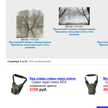
Автор:
поБЕДА
Просмотр/Отправка комментариев
Просмотр пользователей этого
альбома
Автор:
поБЕДА
Просмотр/Отправка комментариев
Просмот
Просмотр пользователей этого
Просмо
альбома
Страница
1
из
8
[ 146 изображений ]