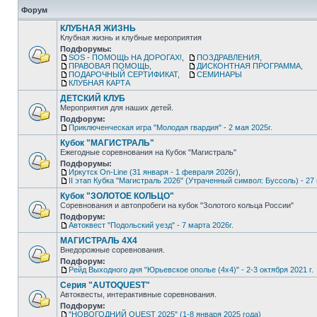
Форум
КЛУБНАЯ ЖИЗНЬ
Клубная жизнь и клубные мероприятия
Подфорумы:
SOS - ПОМОЩЬ НА ДОРОГАХ!
,
ПОЗДРАВЛЕНИЯ
,
ПРАВОВАЯ ПОМОЩЬ
,
ДИСКОНТНАЯ ПРОГРАММА
,
ПОДАРОЧНЫЙ СЕРТИФИКАТ
,
СЕМИНАРЫ
КЛУБНАЯ КАРТА
ДЕТСКИЙ КЛУБ
Мероприятия для наших детей.
Подфорум:
Приключенческая игра "Молодая гвардия" - 2 мая 2025г.
Кубок "МАГИСТРАЛЬ"
Ежегодные соревнования на Кубок "Магистраль"
Подфорумы:
Иркутск On-Line (31 января - 1 февраля 2026г)
,
II этап Кубка "Магистраль 2026" (Утраченный символ: Буссоль) - 27 
Кубок "ЗОЛОТОЕ КОЛЬЦО"
Соревнования и автопробеги на кубок "Золотого кольца России"
Подфорум:
Автоквест "Подольский уезд" - 7 марта 2026г.
МАГИСТРАЛЬ 4Х4
Внедорожные соревнования.
Подфорум:
Рейд Выходного дня "Юрьевское ополье (4х4)" - 2-3 октября 2021 г.
Серия "AUTOQUEST"
Автоквесты, интерактивные соревнования.
Подфорум:
"НОВОГОДНИЙ QUEST 2025" (1-8 января 2025 года)