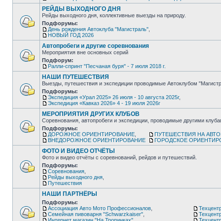
РЕЙДЫ ВЫХОДНОГО ДНЯ
Рейды выходного дня, коллективные выезды на природу.
Подфорумы:
День рождения Автоклуба "Магистраль"
,
НОВЫЙ ГОД 2026
Автопробеги и другие соревнования
Мероприятия вне основных серий
Подфорум:
Ралли-спринт "Песчаная буря" - 7 июля 2018 г.
НАШИ ПУТЕШЕСТВИЯ
Выезды, путешествия и экспедиции проводимые Автоклубом "Магистр
Подфорумы:
Экспедиция «Урал 2025» 26 июля - 10 августа 2025г
,
Экспедиция «Кавказ 2026» 4 - 19 июля 2026г
МЕРОПРИЯТИЯ ДРУГИХ КЛУБОВ
Соревнования, автопробеги и экспедиции, проводимые другими клуб
Подфорумы:
ДОРОЖНОЕ ОРИЕНТИРОВАНИЕ
,
ПУТЕШЕСТВИЯ НА АВТ
ВНЕДОРОЖНОЕ ОРИЕНТИРОВАНИЕ
ГОРОДСКОЕ ОРИЕНТИР
ФОТО И ВИДЕО ОТЧЁТЫ
Фото и видео отчёты с соревнований, рейдов и путешествий.
Подфорумы:
Соревнования
,
Рейды выходного дня
,
Путешествия
НАШИ ПАРТНЁРЫ
Подфорумы:
Ассоциация Авто Мото Профессионалов
,
Техцентр
Семейная пивоварня "Schwarzkaiser"
,
Техцент
Интернет магазин "На Тропинках"
,
Техцентр