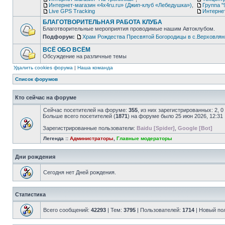
Интернет-магазин «4х4ru.ru» (Джип-клуб «Лебедушка»)
,
Группа "
Live GPS Tracking
Интерне
БЛАГОТВОРИТЕЛЬНАЯ РАБОТА КЛУБА
Благотворительные мероприятия проводимые нашим Автоклубом.
Подфорум:
Храм Рождества Пресвятой Богородицы в с.Верховлян
ВСЁ ОБО ВСЁМ
Обсуждение на различные темы
Удалить cookies форума
|
Наша команда
Список форумов
Кто сейчас на форуме
Сейчас посетителей на форуме:
355
, из них зарегистрированных: 2, 
Больше всего посетителей (
1871
) на форуме было 25 июн 2026, 12:31
Зарегистрированные пользователи:
Baidu [Spider]
,
Google [Bot]
Легенда ::
Администраторы
,
Главные модераторы
Дни рождения
Сегодня нет Дней рождения.
Статистика
Всего сообщений:
42293
| Тем:
3795
| Пользователей:
1714
| Новый по