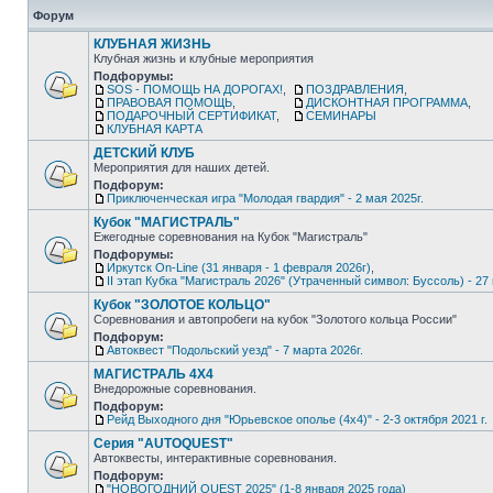
Форум
КЛУБНАЯ ЖИЗНЬ
Клубная жизнь и клубные мероприятия
Подфорумы:
SOS - ПОМОЩЬ НА ДОРОГАХ!
,
ПОЗДРАВЛЕНИЯ
,
ПРАВОВАЯ ПОМОЩЬ
,
ДИСКОНТНАЯ ПРОГРАММА
,
ПОДАРОЧНЫЙ СЕРТИФИКАТ
,
СЕМИНАРЫ
КЛУБНАЯ КАРТА
ДЕТСКИЙ КЛУБ
Мероприятия для наших детей.
Подфорум:
Приключенческая игра "Молодая гвардия" - 2 мая 2025г.
Кубок "МАГИСТРАЛЬ"
Ежегодные соревнования на Кубок "Магистраль"
Подфорумы:
Иркутск On-Line (31 января - 1 февраля 2026г)
,
II этап Кубка "Магистраль 2026" (Утраченный символ: Буссоль) - 27 
Кубок "ЗОЛОТОЕ КОЛЬЦО"
Соревнования и автопробеги на кубок "Золотого кольца России"
Подфорум:
Автоквест "Подольский уезд" - 7 марта 2026г.
МАГИСТРАЛЬ 4Х4
Внедорожные соревнования.
Подфорум:
Рейд Выходного дня "Юрьевское ополье (4х4)" - 2-3 октября 2021 г.
Серия "AUTOQUEST"
Автоквесты, интерактивные соревнования.
Подфорум:
"НОВОГОДНИЙ QUEST 2025" (1-8 января 2025 года)