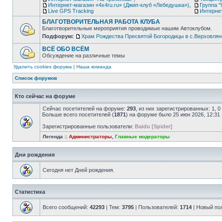
Интернет-магазин «4х4ru.ru» (Джип-клуб «Лебедушка»)
,
Группа "
Live GPS Tracking
Интерне
БЛАГОТВОРИТЕЛЬНАЯ РАБОТА КЛУБА
Благотворительные мероприятия проводимые нашим Автоклубом.
Подфорум:
Храм Рождества Пресвятой Богородицы в с.Верховлян
ВСЁ ОБО ВСЁМ
Обсуждение на различные темы
Удалить cookies форума
|
Наша команда
Список форумов
Кто сейчас на форуме
Сейчас посетителей на форуме:
293
, из них зарегистрированных: 1, 
Больше всего посетителей (
1871
) на форуме было 25 июн 2026, 12:31
Зарегистрированные пользователи:
Baidu [Spider]
Легенда ::
Администраторы
,
Главные модераторы
Дни рождения
Сегодня нет Дней рождения.
Статистика
Всего сообщений:
42293
| Тем:
3795
| Пользователей:
1714
| Новый по