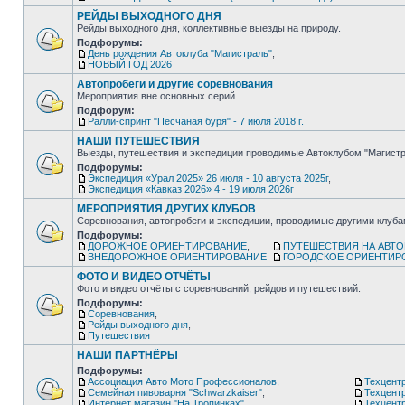
РЕЙДЫ ВЫХОДНОГО ДНЯ
Рейды выходного дня, коллективные выезды на природу.
Подфорумы:
День рождения Автоклуба "Магистраль"
,
НОВЫЙ ГОД 2026
Автопробеги и другие соревнования
Мероприятия вне основных серий
Подфорум:
Ралли-спринт "Песчаная буря" - 7 июля 2018 г.
НАШИ ПУТЕШЕСТВИЯ
Выезды, путешествия и экспедиции проводимые Автоклубом "Магистр
Подфорумы:
Экспедиция «Урал 2025» 26 июля - 10 августа 2025г
,
Экспедиция «Кавказ 2026» 4 - 19 июля 2026г
МЕРОПРИЯТИЯ ДРУГИХ КЛУБОВ
Соревнования, автопробеги и экспедиции, проводимые другими клуб
Подфорумы:
ДОРОЖНОЕ ОРИЕНТИРОВАНИЕ
,
ПУТЕШЕСТВИЯ НА АВТ
ВНЕДОРОЖНОЕ ОРИЕНТИРОВАНИЕ
ГОРОДСКОЕ ОРИЕНТИР
ФОТО И ВИДЕО ОТЧЁТЫ
Фото и видео отчёты с соревнований, рейдов и путешествий.
Подфорумы:
Соревнования
,
Рейды выходного дня
,
Путешествия
НАШИ ПАРТНЁРЫ
Подфорумы:
Ассоциация Авто Мото Профессионалов
,
Техцентр
Семейная пивоварня "Schwarzkaiser"
,
Техцент
Интернет магазин "На Тропинках"
,
Техцентр