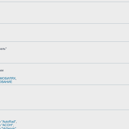
аль"
ами
ОМОБИЛЯХ
,
ОВАНИЕ
 "AutoRad"
,
р "АСОН"
,
 "VoServis"
,