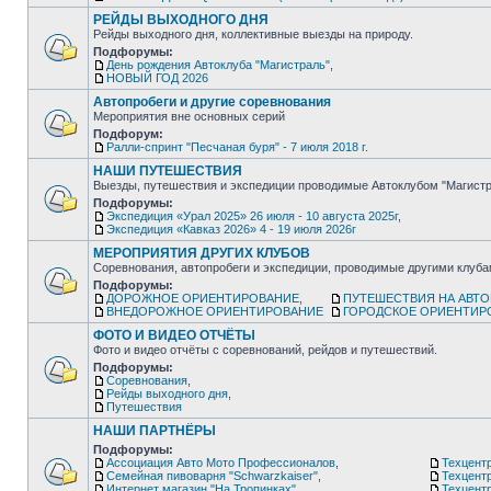
РЕЙДЫ ВЫХОДНОГО ДНЯ
Рейды выходного дня, коллективные выезды на природу.
Подфорумы:
День рождения Автоклуба "Магистраль"
,
НОВЫЙ ГОД 2026
Автопробеги и другие соревнования
Мероприятия вне основных серий
Подфорум:
Ралли-спринт "Песчаная буря" - 7 июля 2018 г.
НАШИ ПУТЕШЕСТВИЯ
Выезды, путешествия и экспедиции проводимые Автоклубом "Магистр
Подфорумы:
Экспедиция «Урал 2025» 26 июля - 10 августа 2025г
,
Экспедиция «Кавказ 2026» 4 - 19 июля 2026г
МЕРОПРИЯТИЯ ДРУГИХ КЛУБОВ
Соревнования, автопробеги и экспедиции, проводимые другими клуб
Подфорумы:
ДОРОЖНОЕ ОРИЕНТИРОВАНИЕ
,
ПУТЕШЕСТВИЯ НА АВТ
ВНЕДОРОЖНОЕ ОРИЕНТИРОВАНИЕ
ГОРОДСКОЕ ОРИЕНТИР
ФОТО И ВИДЕО ОТЧЁТЫ
Фото и видео отчёты с соревнований, рейдов и путешествий.
Подфорумы:
Соревнования
,
Рейды выходного дня
,
Путешествия
НАШИ ПАРТНЁРЫ
Подфорумы:
Ассоциация Авто Мото Профессионалов
,
Техцентр
Семейная пивоварня "Schwarzkaiser"
,
Техцент
Интернет магазин "На Тропинках"
,
Техцентр