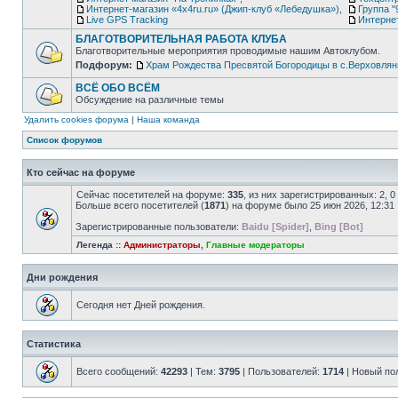
Интернет-магазин «4х4ru.ru» (Джип-клуб «Лебедушка»)
,
Группа "
Live GPS Tracking
Интерне
БЛАГОТВОРИТЕЛЬНАЯ РАБОТА КЛУБА
Благотворительные мероприятия проводимые нашим Автоклубом.
Подфорум:
Храм Рождества Пресвятой Богородицы в с.Верховлян
ВСЁ ОБО ВСЁМ
Обсуждение на различные темы
Удалить cookies форума
|
Наша команда
Список форумов
Кто сейчас на форуме
Сейчас посетителей на форуме:
335
, из них зарегистрированных: 2, 
Больше всего посетителей (
1871
) на форуме было 25 июн 2026, 12:31
Зарегистрированные пользователи:
Baidu [Spider]
,
Bing [Bot]
Легенда ::
Администраторы
,
Главные модераторы
Дни рождения
Сегодня нет Дней рождения.
Статистика
Всего сообщений:
42293
| Тем:
3795
| Пользователей:
1714
| Новый по