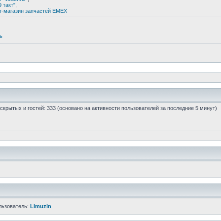
9 такт"
,
т-магазин запчастей EMEX
ь
0 скрытых и гостей: 333 (основано на активности пользователей за последние 5 минут)
льзователь:
Limuzin