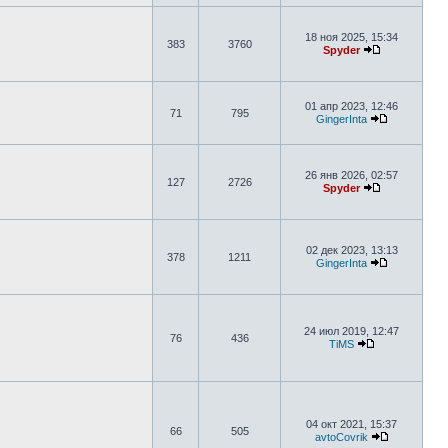
18 ноя 2025, 15:34
383
3760
Spyder
01 апр 2023, 12:46
71
795
GingerInta
26 янв 2026, 02:57
127
2726
Spyder
02 дек 2023, 13:13
378
1211
GingerInta
24 июл 2019, 12:47
76
436
TiMS
04 окт 2021, 15:37
66
505
avtoCovrik