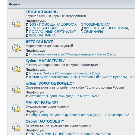
Форум
КЛУБНАЯ ЖИЗНЬ
Клубная жизнь и клубные мероприятия
Подфорумы:
SOS - ПОМОЩЬ НА ДОРОГАХ!
,
ПОЗДРАВЛЕНИЯ
,
ПРАВОВАЯ ПОМОЩЬ
,
ДИСКОНТНАЯ ПРОГРАММА
,
ПОДАРОЧНЫЙ СЕРТИФИКАТ
,
СЕМИНАРЫ
КЛУБНАЯ КАРТА
ДЕТСКИЙ КЛУБ
Мероприятия для наших детей.
Подфорум:
Приключенческая игра "Молодая гвардия" - 2 мая 2025г.
Кубок "МАГИСТРАЛЬ"
Ежегодные соревнования на Кубок "Магистраль"
Подфорумы:
Иркутск On-Line (31 января - 1 февраля 2026г)
,
II этап Кубка "Магистраль 2026" (Утраченный символ: Буссоль) - 27 
Кубок "ЗОЛОТОЕ КОЛЬЦО"
Соревнования и автопробеги на кубок "Золотого кольца России"
Подфорум:
Автоквест "Подольский уезд" - 7 марта 2026г.
МАГИСТРАЛЬ 4Х4
Внедорожные соревнования.
Подфорум:
Рейд Выходного дня "Юрьевское ополье (4х4)" - 2-3 октября 2021 г.
Серия "AUTOQUEST"
Автоквесты, интерактивные соревнования.
Подфорум:
"НОВОГОДНИЙ QUEST 2025" (1-8 января 2025 года)