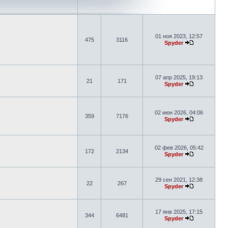
01 ноя 2023, 12:57
475
3116
Spyder
07 апр 2025, 19:13
21
171
Spyder
02 июн 2026, 04:06
359
7176
Spyder
02 фев 2026, 05:42
172
2134
Spyder
29 сен 2021, 12:38
22
267
Spyder
17 янв 2025, 17:15
344
6481
Spyder