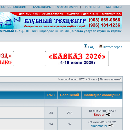
|
СОРЕВНОВАНИЯ
|
КАЛЕНДАРЬ
|
ФОТОГРАФИИ
|
ПАРТНЁРЫ
|
КОНТАКТЫ
КЛУБНЫЙ ТЕХЦЕНТР!
(Ленинградское ш., вл. 300)
Оплата услуг по клубным картам!
FAQ
Фотогалерея
Часовой пояс: UTC + 3 часа [ Летнее время ]
Темы
Сообщений
Последнее сообщение
18 янв 2018, 00:30
34
218
Spyder
03 июн 2016, 11:22
34
37
dimamaster