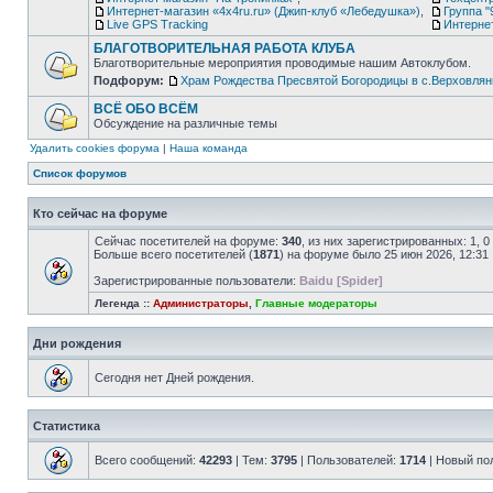
Интернет-магазин «4х4ru.ru» (Джип-клуб «Лебедушка»)
,
Группа "
Live GPS Tracking
Интерне
БЛАГОТВОРИТЕЛЬНАЯ РАБОТА КЛУБА
Благотворительные мероприятия проводимые нашим Автоклубом.
Подфорум:
Храм Рождества Пресвятой Богородицы в с.Верховлян
ВСЁ ОБО ВСЁМ
Обсуждение на различные темы
Удалить cookies форума
|
Наша команда
Список форумов
Кто сейчас на форуме
Сейчас посетителей на форуме:
340
, из них зарегистрированных: 1, 
Больше всего посетителей (
1871
) на форуме было 25 июн 2026, 12:31
Зарегистрированные пользователи:
Baidu [Spider]
Легенда ::
Администраторы
,
Главные модераторы
Дни рождения
Сегодня нет Дней рождения.
Статистика
Всего сообщений:
42293
| Тем:
3795
| Пользователей:
1714
| Новый по