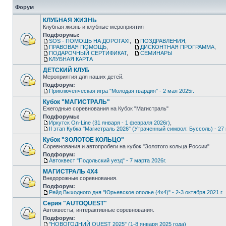
Форум
КЛУБНАЯ ЖИЗНЬ
Клубная жизнь и клубные мероприятия
Подфорумы:
SOS - ПОМОЩЬ НА ДОРОГАХ!
,
ПОЗДРАВЛЕНИЯ
,
ПРАВОВАЯ ПОМОЩЬ
,
ДИСКОНТНАЯ ПРОГРАММА
,
ПОДАРОЧНЫЙ СЕРТИФИКАТ
,
СЕМИНАРЫ
КЛУБНАЯ КАРТА
ДЕТСКИЙ КЛУБ
Мероприятия для наших детей.
Подфорум:
Приключенческая игра "Молодая гвардия" - 2 мая 2025г.
Кубок "МАГИСТРАЛЬ"
Ежегодные соревнования на Кубок "Магистраль"
Подфорумы:
Иркутск On-Line (31 января - 1 февраля 2026г)
,
II этап Кубка "Магистраль 2026" (Утраченный символ: Буссоль) - 27 
Кубок "ЗОЛОТОЕ КОЛЬЦО"
Соревнования и автопробеги на кубок "Золотого кольца России"
Подфорум:
Автоквест "Подольский уезд" - 7 марта 2026г.
МАГИСТРАЛЬ 4Х4
Внедорожные соревнования.
Подфорум:
Рейд Выходного дня "Юрьевское ополье (4х4)" - 2-3 октября 2021 г.
Серия "AUTOQUEST"
Автоквесты, интерактивные соревнования.
Подфорум:
"НОВОГОДНИЙ QUEST 2025" (1-8 января 2025 года)