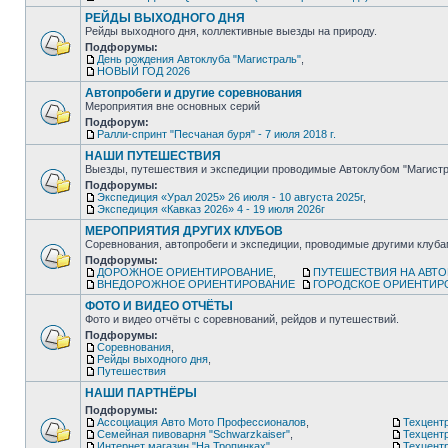
РЕЙДЫ ВЫХОДНОГО ДНЯ
Рейды выходного дня, коллективные выезды на природу.
Подфорумы:
День рождения Автоклуба "Магистраль"
,
НОВЫЙ ГОД 2026
Автопробеги и другие соревнования
Мероприятия вне основных серий
Подфорум:
Ралли-спринт "Песчаная буря" - 7 июля 2018 г.
НАШИ ПУТЕШЕСТВИЯ
Выезды, путешествия и экспедиции проводимые Автоклубом "Магистр
Подфорумы:
Экспедиция «Урал 2025» 26 июля - 10 августа 2025г
,
Экспедиция «Кавказ 2026» 4 - 19 июля 2026г
МЕРОПРИЯТИЯ ДРУГИХ КЛУБОВ
Соревнования, автопробеги и экспедиции, проводимые другими клуб
Подфорумы:
ДОРОЖНОЕ ОРИЕНТИРОВАНИЕ
,
ПУТЕШЕСТВИЯ НА АВТ
ВНЕДОРОЖНОЕ ОРИЕНТИРОВАНИЕ
ГОРОДСКОЕ ОРИЕНТИР
ФОТО И ВИДЕО ОТЧЁТЫ
Фото и видео отчёты с соревнований, рейдов и путешествий.
Подфорумы:
Соревнования
,
Рейды выходного дня
,
Путешествия
НАШИ ПАРТНЁРЫ
Подфорумы:
Ассоциация Авто Мото Профессионалов
,
Техцентр
Семейная пивоварня "Schwarzkaiser"
,
Техцент
Интернет магазин "На Тропинках"
,
Техцентр