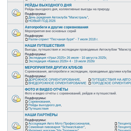
РЕЙДЫ ВЫХОДНОГО ДНЯ
Рейды выходного дня, коллективные выезды на природу.
Подфорумы:
День рождения Автоклуба "Магистраль"
,
НОВЫЙ ГОД 2026
Автопробеги и другие соревнования
Мероприятия вне основных серий
Подфорум:
Ралли-спринт "Песчаная буря" - 7 июля 2018 г.
НАШИ ПУТЕШЕСТВИЯ
Выезды, путешествия и экспедиции проводимые Автоклубом "Магистр
Подфорумы:
Экспедиция «Урал 2025» 26 июля - 10 августа 2025г
,
Экспедиция «Кавказ 2026» 4 - 19 июля 2026г
МЕРОПРИЯТИЯ ДРУГИХ КЛУБОВ
Соревнования, автопробеги и экспедиции, проводимые другими клуб
Подфорумы:
ДОРОЖНОЕ ОРИЕНТИРОВАНИЕ
,
ПУТЕШЕСТВИЯ НА АВТ
ВНЕДОРОЖНОЕ ОРИЕНТИРОВАНИЕ
ГОРОДСКОЕ ОРИЕНТИР
ФОТО И ВИДЕО ОТЧЁТЫ
Фото и видео отчёты с соревнований, рейдов и путешествий.
Подфорумы:
Соревнования
,
Рейды выходного дня
,
Путешествия
НАШИ ПАРТНЁРЫ
Подфорумы:
Ассоциация Авто Мото Профессионалов
,
Техцентр
Семейная пивоварня "Schwarzkaiser"
,
Техцент
Интернет магазин "На Тропинках"
,
Техцентр