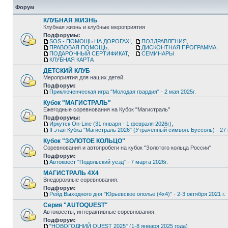
Форум
КЛУБНАЯ ЖИЗНЬ
Клубная жизнь и клубные мероприятия
Подфорумы:
SOS - ПОМОЩЬ НА ДОРОГАХ!
,
ПОЗДРАВЛЕНИЯ
,
ПРАВОВАЯ ПОМОЩЬ
,
ДИСКОНТНАЯ ПРОГРАММА
,
ПОДАРОЧНЫЙ СЕРТИФИКАТ
,
СЕМИНАРЫ
КЛУБНАЯ КАРТА
ДЕТСКИЙ КЛУБ
Мероприятия для наших детей.
Подфорум:
Приключенческая игра "Молодая гвардия" - 2 мая 2025г.
Кубок "МАГИСТРАЛЬ"
Ежегодные соревнования на Кубок "Магистраль"
Подфорумы:
Иркутск On-Line (31 января - 1 февраля 2026г)
,
II этап Кубка "Магистраль 2026" (Утраченный символ: Буссоль) - 27 
Кубок "ЗОЛОТОЕ КОЛЬЦО"
Соревнования и автопробеги на кубок "Золотого кольца России"
Подфорум:
Автоквест "Подольский уезд" - 7 марта 2026г.
МАГИСТРАЛЬ 4Х4
Внедорожные соревнования.
Подфорум:
Рейд Выходного дня "Юрьевское ополье (4х4)" - 2-3 октября 2021 г.
Серия "AUTOQUEST"
Автоквесты, интерактивные соревнования.
Подфорум:
"НОВОГОДНИЙ QUEST 2025" (1-8 января 2025 года)