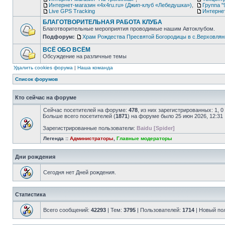
Интернет-магазин «4х4ru.ru» (Джип-клуб «Лебедушка»)
,
Группа "
Live GPS Tracking
Интерне
БЛАГОТВОРИТЕЛЬНАЯ РАБОТА КЛУБА
Благотворительные мероприятия проводимые нашим Автоклубом.
Подфорум:
Храм Рождества Пресвятой Богородицы в с.Верховлян
ВСЁ ОБО ВСЁМ
Обсуждение на различные темы
Удалить cookies форума
|
Наша команда
Список форумов
Кто сейчас на форуме
Сейчас посетителей на форуме:
478
, из них зарегистрированных: 1, 
Больше всего посетителей (
1871
) на форуме было 25 июн 2026, 12:31
Зарегистрированные пользователи:
Baidu [Spider]
Легенда ::
Администраторы
,
Главные модераторы
Дни рождения
Сегодня нет Дней рождения.
Статистика
Всего сообщений:
42293
| Тем:
3795
| Пользователей:
1714
| Новый по