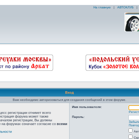
На главную
|
АВТОКЛУБ
Вход
Вам необходимо авторизоваться для создания сообщений в этом форуме.
Имя пользователя:
Регис
цесс регистрации отнимет всего
нистрация форума может также
Пароль:
началом регистрации, Вы должны
Забыл
е на форумах означает согласие со
всеми
Повтор
льности
Авт
Скр