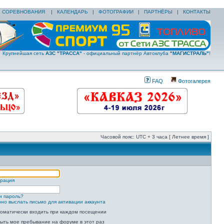
|
СОРЕВНОВАНИЯ
|
КАЛЕНДАРЬ
|
ФОТОГРАФИИ
|
ПАРТНЁРЫ
|
КОНТАКТЫ
Крупнейшая сеть
АЗС "ТРАССА"
- официальный партнёр Автоклуба
"МАГИСТРАЛЬ"
!
FAQ
Фотогалерея
Часовой пояс: UTC + 3 часа [ Летнее время ]
трация
и пароль?
но выслать письмо для активации аккаунта
оматически входить при каждом посещении
ыть мое пребывание на форуме в этот раз