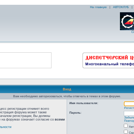
На главную
|
АВТОКЛУБ
С
Вход
Вам необходимо авторизоваться, чтобы отвечать в темах в этом форуме.
Имя пользователя:
Регис
цесс регистрации отнимет всего
нистрация форума может также
Пароль:
началом регистрации, Вы должны
Забыл
е на форумах означает согласие со
всеми
Повтор
льности
Авт
Скр