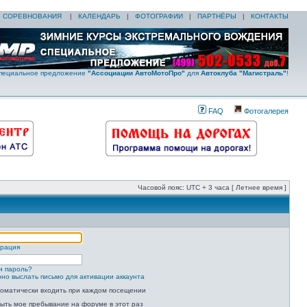
|
СОРЕВНОВАНИЯ
|
КАЛЕНДАРЬ
|
ФОТОГРАФИИ
|
ПАРТНЁРЫ
|
КОНТАКТЫ
пециальное предложение
"Ассоциации АвтоМотоПро"
для
Автоклуба "Магистраль"
!
FAQ
Фотогалерея
Часовой пояс: UTC + 3 часа [ Летнее время ]
трация
и пароль?
но выслать письмо для активации аккаунта
оматически входить при каждом посещении
ыть мое пребывание на форуме в этот раз