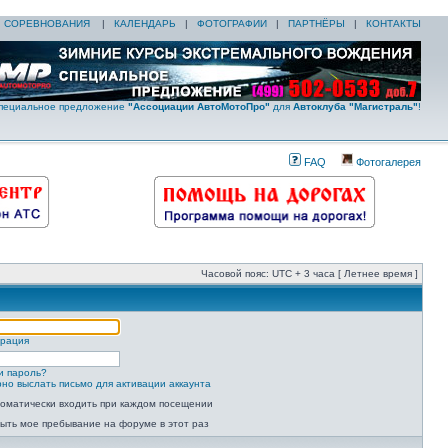
|
СОРЕВНОВАНИЯ
|
КАЛЕНДАРЬ
|
ФОТОГРАФИИ
|
ПАРТНЁРЫ
|
КОНТАКТЫ
пециальное предложение
"Ассоциации АвтоМотоПро"
для
Автоклуба "Магистраль"
!
FAQ
Фотогалерея
Часовой пояс: UTC + 3 часа [ Летнее время ]
трация
и пароль?
но выслать письмо для активации аккаунта
оматически входить при каждом посещении
ыть мое пребывание на форуме в этот раз