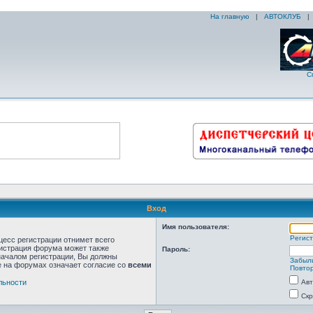
На главную
|
АВТОКЛУБ
С
Вход
Имя пользователя:
Регис
цесс регистрации отнимет всего
нистрация форума может также
Пароль:
началом регистрации, Вы должны
Забыл
е на форумах означает согласие со
всеми
Повтор
льности
Авт
Скр