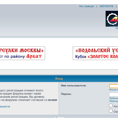
На главную
|
АВТОКЛУБ
С
Вход
Имя пользователя:
Регис
цесс регистрации отнимет всего
нистрация форума может также
Пароль:
началом регистрации, Вы должны
Забыл
е на форумах означает согласие со
всеми
Повтор
льности
Авт
Скр