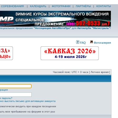
|
СОРЕВНОВАНИЯ
|
КАЛЕНДАРЬ
|
ФОТОГРАФИИ
|
ПАРТНЁРЫ
|
КОНТАКТЫ
пециальное предложение
"Ассоциации АвтоМотоПро"
для
Автоклуба "Магистраль"
!
FAQ
Фотогалерея
Часовой пояс: UTC + 3 часа [ Летнее время ]
трация
и пароль?
но выслать письмо для активации аккаунта
оматически входить при каждом посещении
ыть мое пребывание на форуме в этот раз