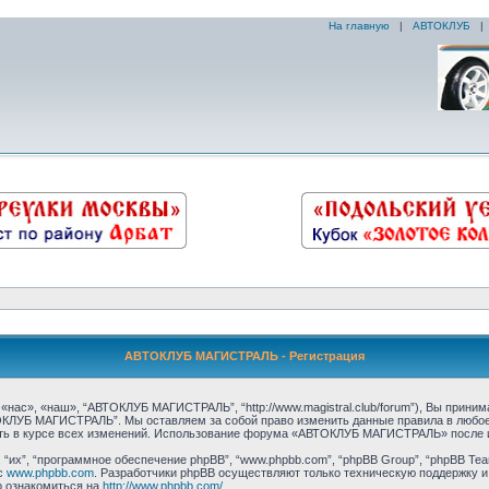
На главную
|
АВТОКЛУБ
АВТОКЛУБ МАГИСТРАЛЬ - Регистрация
с», «наш», “АВТОКЛУБ МАГИСТРАЛЬ”, “http://www.magistral.club/forum”), Вы принима
ОКЛУБ МАГИСТРАЛЬ”. Мы оставляем за собой право изменить данные правила в любое 
ть в курсе всех изменений. Использование форума «АВТОКЛУБ МАГИСТРАЛЬ» после и
их”, “программное обеспечение phpBB”, “www.phpbb.com”, “phpBB Group”, “phpBB Tea
с
www.phpbb.com
. Разработчики phpBB осуществляют только техническую поддержку и
о ознакомиться на
http://www.phpbb.com/
.