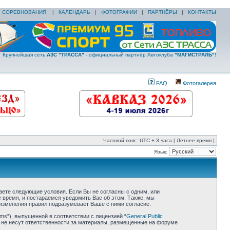
|
СОРЕВНОВАНИЯ
|
КАЛЕНДАРЬ
|
ФОТОГРАФИИ
|
ПАРТНЁРЫ
|
КОНТАКТЫ
Крупнейшая сеть
АЗС "ТРАССА"
- официальный партнёр Автоклуба
"МАГИСТРАЛЬ"
!
FAQ
Фотогалерея
Часовой пояс: UTC + 3 часа [ Летнее время ]
Язык:
ете следующие условия. Если Вы не согласны с одним, или
время, и постараемся уведомить Вас об этом. Также, мы
зменения правил подразумевает Ваше с ними согласие.
ms”), выпущенной в соответствии с лицензией “
General Public
 не несут ответственности за материалы, размещенные на форуме