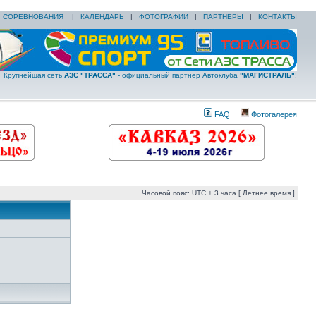
|
СОРЕВНОВАНИЯ
|
КАЛЕНДАРЬ
|
ФОТОГРАФИИ
|
ПАРТНЁРЫ
|
КОНТАКТЫ
Крупнейшая сеть
АЗС "ТРАССА"
- официальный партнёр Автоклуба
"МАГИСТРАЛЬ"
!
FAQ
Фотогалерея
Часовой пояс: UTC + 3 часа [ Летнее время ]