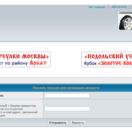
На главную
|
АВТОКЛУБ
Послать письмо для активации аккаунта
ля:
анный с Вашим аккаунтом.
ли его в центре
то e-mail адрес, указанный
ции.