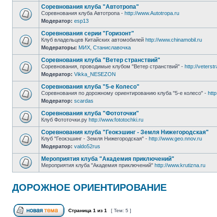
Соревнования клуба "Автотропа"
Соревнования клуба Автотропа -
http://www.Autotropa.ru
Модератор:
esp13
Соревнования серии "Горизонт"
Клуб владельцев Китайских автомобилей
http://www.chinamobil.ru
Модераторы:
МИХ
,
Станиславочка
Соревнования клуба "Ветер странствий"
Соревнования, проводимые клубом "Ветер странствий" -
http://veterst
Модератор:
Vikka_NESEZON
Соревнования клуба "5-е Колесо"
Соревнования по дорожному ориентированию клуба "5-е колесо" -
htt
Модератор:
scardas
Соревнования клуба "Фототочки"
Клуб Фототочки.ру
http://www.fototochki.ru
Соревнования клуба "Геокэшинг - Земля Нижегородская"
Клуб "Геокэшинг - Земля Нижегородская" -
http://www.geo.nnov.ru
Модератор:
valdo52rus
Мероприятия клуба "Академия приключений"
Мероприятия клуба "Академия приключений"
http://www.krutizna.ru
ДОРОЖНОЕ ОРИЕНТИРОВАНИЕ
Страница
1
из
1
[ Тем: 5 ]