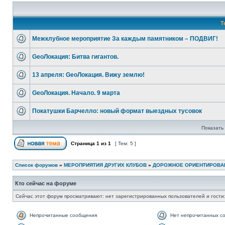
Т
Межклубное мероприятие За каждым памятником – ПОДВИГ!
GeoЛокация: Битва гигантов.
13 апреля: GeoЛокация. Вижу землю!
GeoЛокация. Начало. 9 марта
Покатушки Барчелло: новый формат выездных тусовок
Показать 
Страница
1
из
1
[ Тем: 5 ]
Список форумов
»
МЕРОПРИЯТИЯ ДРУГИХ КЛУБОВ
»
ДОРОЖНОЕ ОРИЕНТИРОВА
Кто сейчас на форуме
Сейчас этот форум просматривают: нет зарегистрированных пользователей и гости:
Непрочитанные сообщения
Нет непрочитанных с