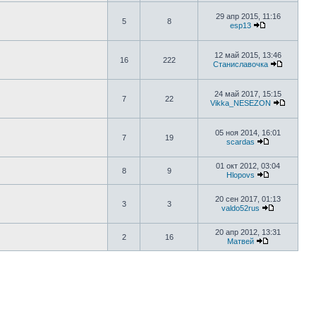
29 апр 2015, 11:16
5
8
esp13
12 май 2015, 13:46
16
222
Станиславочка
24 май 2017, 15:15
7
22
Vikka_NESEZON
05 ноя 2014, 16:01
7
19
scardas
01 окт 2012, 03:04
8
9
Hlopovs
20 сен 2017, 01:13
3
3
valdo52rus
20 апр 2012, 13:31
2
16
Матвей