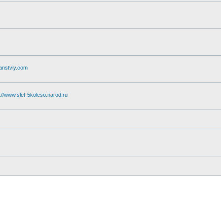
ranstviy.com
p://www.slet-5koleso.narod.ru