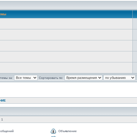
емы
темы за:
Сортировать по:
НИЕ
 1
ообщений
Объявление