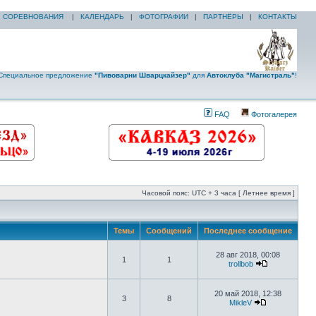
|
СОРЕВНОВАНИЯ
|
КАЛЕНДАРЬ
|
ФОТОГРАФИИ
|
ПАРТНЁРЫ
|
КОНТАКТЫ
Специальное предложение
"Пивоварни Шварцкайзер"
для
Автоклуба "Магистраль"
!
FAQ
Фотогалерея
Часовой пояс: UTC + 3 часа [ Летнее время ]
Темы
Сообщений
Последнее сообщение
28 авг 2018, 00:08
1
1
trollbob
20 май 2018, 12:38
3
8
MikleV