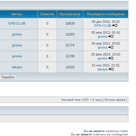
Автор
Ответов
Просмотров
Последнее сообщение
08 дек 2016, 19:32
GPS-CLUB
0
10639
GPS-CLUB
05 июн 2013, 01:41
groma
0
11583
groma
04 апр 2013, 18:52
groma
0
11774
groma
25 фев 2013, 23:53
groma
0
11708
groma
15 ноя 2011, 21:01
takaya
0
11016
takaya
Часовой пояс: UTC + 3 часа [ Летнее время ]
Вы
не можете
начинать темы
Вы
не можете
отвечать на сообщения