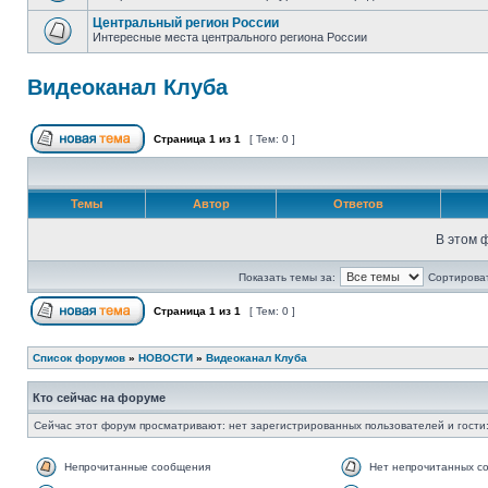
Центральный регион России
Интересные места центрального региона России
Видеоканал Клуба
Страница
1
из
1
[ Тем: 0 ]
Темы
Автор
Ответов
В этом 
Показать темы за:
Сортироват
Страница
1
из
1
[ Тем: 0 ]
Список форумов
»
НОВОСТИ
»
Видеоканал Клуба
Кто сейчас на форуме
Сейчас этот форум просматривают: нет зарегистрированных пользователей и гости:
Непрочитанные сообщения
Нет непрочитанных с