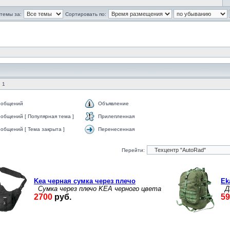
темы за:
Сортировать по:
 1
ообщений
Объявление
общений [ Популярная тема ]
Прилепленная
общений [ Тема закрыта ]
Перенесенная
Перейти: