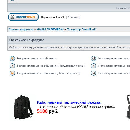
Показать 
Страница
1
из
1
[ 1 тема ]
Список форумов
»
НАШИ ПАРТНЁРЫ
»
Техцентр "AutoRad"
Кто сейчас на форуме
Сейчас этот форум просматривают: нет зарегистрированных пользователей и гости:
Непрочитанные сообщения
Нет непрочитанных с
Непрочитанные сообщения [ Популярная тема ]
Нет непрочитанных со
Непрочитанные сообщения [ Тема закрыта ]
Нет непрочитанных со