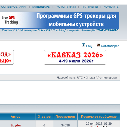
|
СОРЕВНОВАНИЯ
|
КАЛЕНДАРЬ
|
ФОТОГРАФИИ
|
ПАРТНЁРЫ
|
КОНТАКТЫ
On-Line GPS Мониторинг
"Live GPS Tracking"
- партнёр Автоклуба
"МАГИСТРАЛЬ"
!
FAQ
Фотогалерея
Часовой пояс: UTC + 3 часа [ Летнее время ]
Автор
Ответов
Просмотров
Последнее сообщение
22 окт 2017, 01:39
Spyder
6
34538