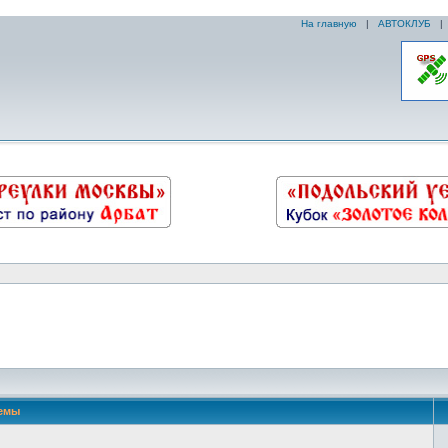
На главную
|
АВТОКЛУБ
емы