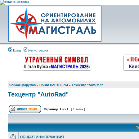
Вход
Регистрация
Список форумов
»
НАШИ ПАРТНЁРЫ
»
Техцентр "AutoRad"
Техцентр "AutoRad"
Страница
1
из
1
[ 1 тема ]
Т
ОБЩАЯ ИНФОРМАЦИЯ