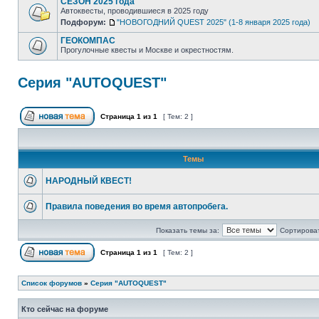
СЕЗОН 2025 года
Автоквесты, проводившиеся в 2025 году
Подфорум:
"НОВОГОДНИЙ QUEST 2025" (1-8 января 2025 года)
ГЕОКОМПАС
Прогулочные квесты и Москве и окрестностям.
Серия "AUTOQUEST"
Страница
1
из
1
[ Тем: 2 ]
Темы
НАРОДНЫЙ КВЕСТ!
Правила поведения во время автопробега.
Показать темы за:
Сортироват
Страница
1
из
1
[ Тем: 2 ]
Список форумов
»
Серия "AUTOQUEST"
Кто сейчас на форуме