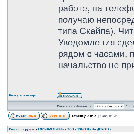
работе, на телеф
получаю непосред
типа Скайпа). Чи
Уведомления сде
рядом с часами, 
начальство не пр
Вернуться наверх
Показать сообщения за:
Сорти
Страница
2
из
2
[ Сообщений: 13 ]
Список форумов
»
КЛУБНАЯ ЖИЗНЬ
»
SOS - ПОМОЩЬ НА ДОРОГАХ!