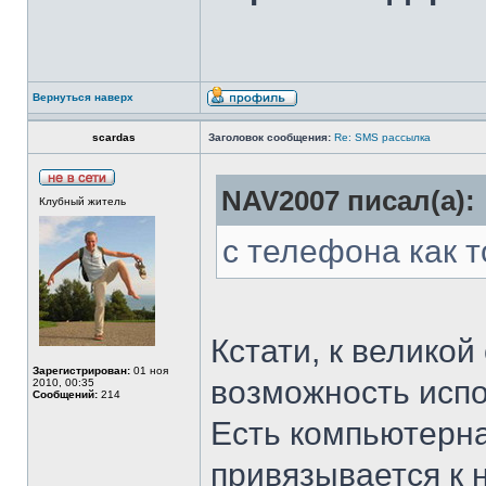
Вернуться наверх
scardas
Заголовок сообщения:
Re: SMS рассылка
NAV2007 писал(а):
Клубный житель
с телефона как т
Кстати, к великой
Зарегистрирован:
01 ноя
возможность испо
2010, 00:35
Сообщений:
214
Есть компьютерна
привязывается к 