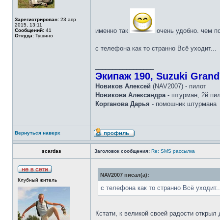
Зарегистрирован:
23 апр
2015, 13:11
именно так
очень удобно. чем по
Сообщений:
41
Откуда:
Тушино
с телефона как то странно Всё уходит...
_________________
Экипаж 190, Suzuki Grand
Новиков Алексей
(NAV2007) - пилот
Новикова Александра
- штурман, 2й пи
Корганова Дарья
- помошник штурмана
Вернуться наверх
scardas
Заголовок сообщения:
Re: SMS рассылка
NAV2007 писал(а):
Клубный житель
с телефона как то странно Всё уходит..
Кстати, к великой своей радости открыл