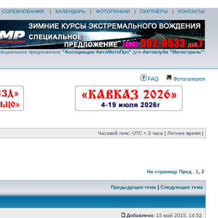
|
СОРЕВНОВАНИЯ
|
КАЛЕНДАРЬ
|
ФОТОГРАФИИ
|
ПАРТНЁРЫ
|
КОНТАКТЫ
пециальное предложение
"Ассоциации АвтоМотоПро"
для
Автоклуба "Магистраль"
!
FAQ
Фотогалерея
Часовой пояс: UTC + 3 часа [ Летнее время ]
На страницу
Пред.
1
,
2
Предыдущая тема
|
Следующая тема
Добавлено:
15 май 2015, 14:52