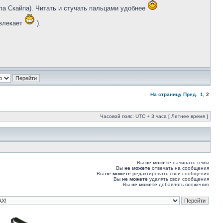
па Скайпа). Читать и стучать пальцами удобнее
ивлекает
).
На страницу
Пред.
1
,
2
Часовой пояс: UTC + 3 часа [ Летнее время ]
Вы
не можете
начинать темы
Вы
не можете
отвечать на сообщения
Вы
не можете
редактировать свои сообщения
Вы
не можете
удалять свои сообщения
Вы
не можете
добавлять вложения