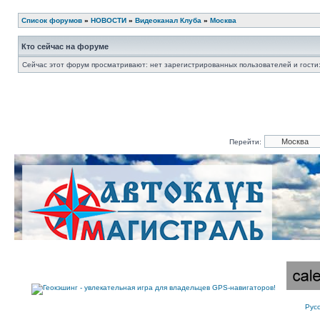
Список форумов
»
НОВОСТИ
»
Видеоканал Клуба
»
Москва
Кто сейчас на форуме
Сейчас этот форум просматривают: нет зарегистрированных пользователей и гости:
Перейти:
Рус