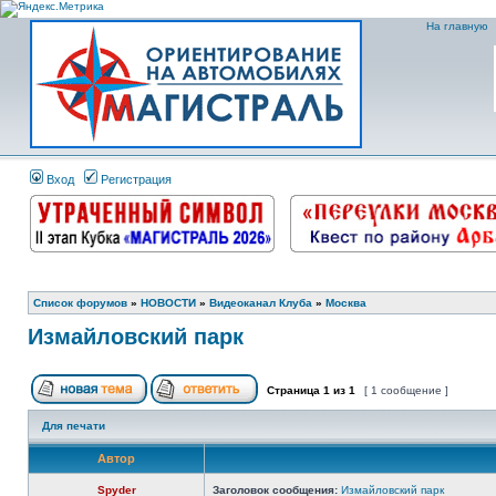
На главную
Вход
Регистрация
Список форумов
»
НОВОСТИ
»
Видеоканал Клуба
»
Москва
Измайловский парк
Страница
1
из
1
[ 1 сообщение ]
Для печати
Автор
Spyder
Заголовок сообщения:
Измайловский парк