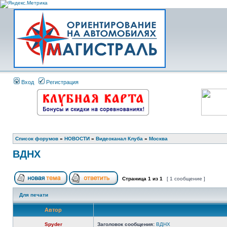
Вход
Регистрация
Список форумов
»
НОВОСТИ
»
Видеоканал Клуба
»
Москва
ВДНХ
Страница
1
из
1
[ 1 сообщение ]
Для печати
Автор
Spyder
Заголовок сообщения:
ВДНХ