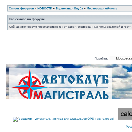
Список форумов
»
НОВОСТИ
»
Видеоканал Клуба
»
Московская область
Кто сейчас на форуме
Сейчас этот форум просматривают: нет зарегистрированных пользователей и гости:
Перейти:
Рус