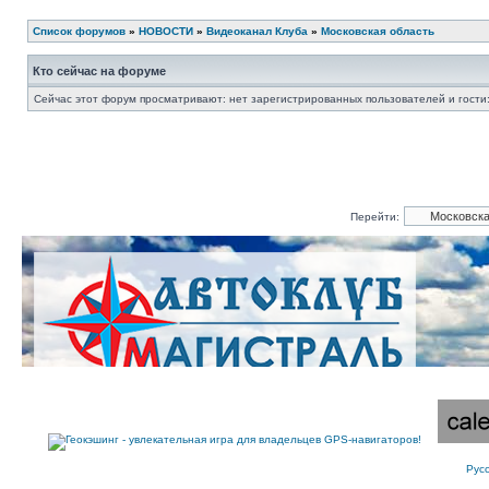
Список форумов
»
НОВОСТИ
»
Видеоканал Клуба
»
Московская область
Кто сейчас на форуме
Сейчас этот форум просматривают: нет зарегистрированных пользователей и гости:
Перейти:
Рус