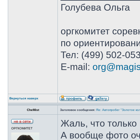
Голубева Ольга
оргкомитет сорев
по ориентирован
Тел: (499) 502-05
E-mail:
org@magist
Вернуться наверх
CheMist
Заголовок сообщения:
Re: Автопробег "Золотое кол
Жаль, что только
ОРГКОМИТЕТ
А вообще фото оч