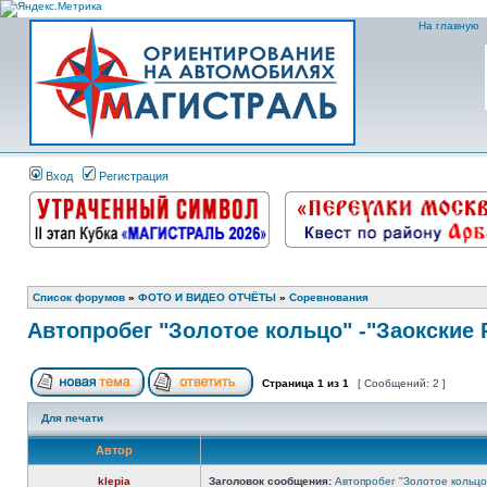
На главную
Вход
Регистрация
Список форумов
»
ФОТО И ВИДЕО ОТЧЁТЫ
»
Соревнования
Автопробег "Золотое кольцо" -"Заокские 
Страница
1
из
1
[ Сообщений: 2 ]
Для печати
Автор
klepia
Заголовок сообщения:
Автопробег "Золотое кольцо"