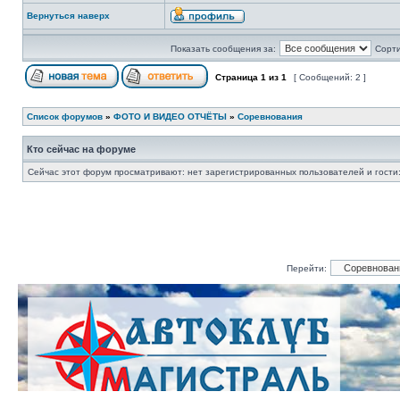
Вернуться наверх
Показать сообщения за:
Сорти
Страница
1
из
1
[ Сообщений: 2 ]
Список форумов
»
ФОТО И ВИДЕО ОТЧЁТЫ
»
Соревнования
Кто сейчас на форуме
Сейчас этот форум просматривают: нет зарегистрированных пользователей и гости:
Перейти: