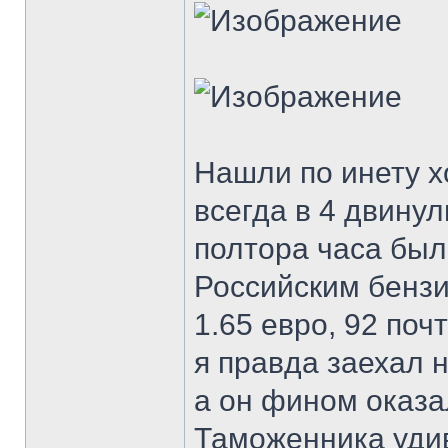
Нашли по инету х
всегда в 4 двину
полтора часа был
Российским бензи
1.65 евро, 92 поч
я правда заехал н
а он фином оказал
Таможенника удив