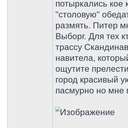
потыркались кое 
"столовую" обедат
размять. Питер м
Выборг. Для тех к
трассу Скандинав
навитела, которы
ощутите прелести
город красивый у
пасмурно но мне 