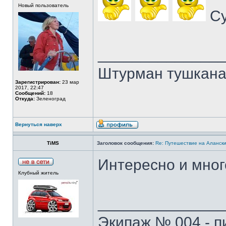
Новый пользователь
Су
______________
Штурман тушкан
Зарегистрирован:
23 мар
2017, 22:47
Сообщений:
18
Откуда:
Зеленоград
Вернуться наверх
TiMS
Заголовок сообщения:
Re: Путешествие на Аланск
Интересно и мног
Клубный житель
______________
Экипаж № 004 - п