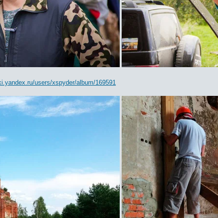
tki.yandex.ru/users/xspyder/album/169591