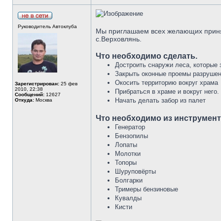
Руководитель Автоклуба
Мы приглашаем всех желающих приня
с.Верховлянь.
Что необходимо сделать.
Достроить снаружи леса, которые
Закрыть оконные проемы разрушен
Окосить территорию вокруг храма
Зарегистрирован:
25 фев
2010, 22:38
Прибраться в храме и вокруг него.
Сообщений:
12627
Начать делать забор из палет
Откуда:
Москва
Что необходимо из инструмен
Генератор
Бензопилы
Лопаты
Молотки
Топоры
Шуруповёрты
Болгарки
Тримеры бензиновые
Кувалды
Кисти