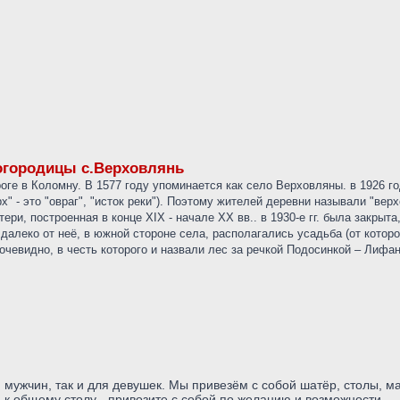
огородицы с.Верховлянь
е в Коломну. В 1577 году упоминается как село Верховляны. в 1926 год
х" - это "овраг", "исток реки"). Поэтому жителей деревни называли "вер
и, построенная в конце XIX - начале XX вв.. в 1930-е гг. была закрыта
алеко от неё, в южной стороне села, располагались усадьба (от которой
евидно, в честь которого и назвали лес за речкой Подосинкой – Лифан
 мужчин, так и для девушек. Мы привезём с собой шатёр, столы, м
ь к общему столу - привозите с собой по желанию и возможности.