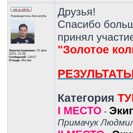
Друзья!
Руководитель Автоклуба
Спасибо больш
принял участи
"Золотое ко
Зарегистрирован:
25 фев
2010, 22:38
Сообщений:
12627
Откуда:
Москва
РЕЗУЛЬТАТ
Категория
ТУ
I МЕСТО
Эки
-
Примачук Людми