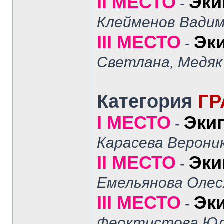
II МЕСТО
Эки
-
Клейменов Вади
III МЕСТО
Эк
-
Светлана, Медя
Категория
ГР
I МЕСТО
Эки
-
Карасева Верони
II МЕСТО
Эки
-
Емельянова Олес
III МЕСТО
Эк
-
Феоктистова Ю