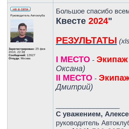
Большое спасибо всем
Руководитель Автоклуба
Квесте
2024
"
РЕЗУЛЬТАТЫ
(xl
Зарегистрирован:
25 фев
2010, 22:38
Сообщений:
12627
I МЕСТО
Экипаж
-
Откуда:
Москва
Оксана)
II МЕСТО
Экипаж
-
Дмитрий)
_________________
С уважением, Алекс
руководитель Автоклу