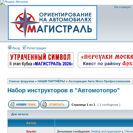
На главную
Вход
Регистрация
Список форумов
»
НАШИ ПАРТНЁРЫ
»
Ассоциация Авто Мото Профессионалов
Набор инструкторов в "Автомотопро"
Страница
1
из
1
[ 1 сообщение ]
Для печати
Автор
Spyder
Заголовок сообщения:
Набор инструкторов в "Авто