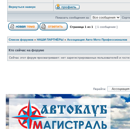
Вернуться наверх
Показать сообщения за:
Сорти
Страница
1
из
1
[ 1 сообщение ]
Список форумов
»
НАШИ ПАРТНЁРЫ
»
Ассоциация Авто Мото Профессионалов
Кто сейчас на форуме
Сейчас этот форум просматривают: нет зарегистрированных пользователей и гости:
Перейти: