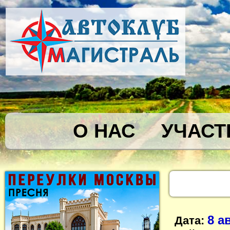
О НАС
УЧАСТ
8 а
Дата: