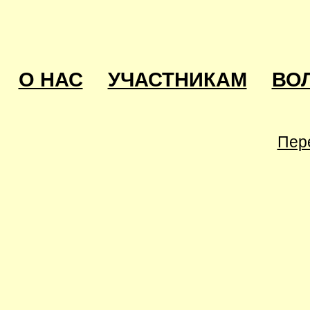
О НАС
УЧАСТНИКАМ
ВО
Пер