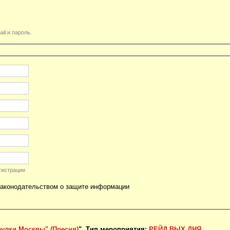
il и пароль.
гистрации
законодательством о защите информации
еулки Москвы" (Пресня)
". Тип мероприятия:
РЕЙД ВЫХ ДНЯ