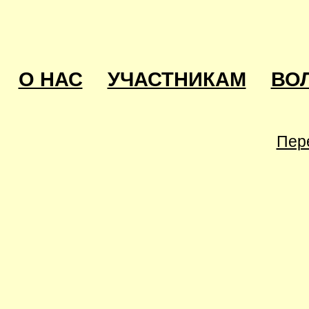
О НАС
УЧАСТНИКАМ
ВО
Пер