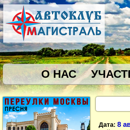
О НАС
УЧАСТ
8 а
Дата: